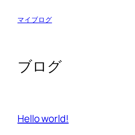
内
容
マイブログ
を
ス
キ
ッ
ブログ
プ
Hello world!